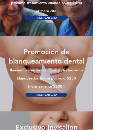
próximo tratamiento cuando asistan a su
primera cita.
RESERVAR CITA
Promoción de
blanqueamiento dental
Ilumina tu sonrisa con nuestro tratamiento
blanqueador Zoom por solo $250
(normalmente $500).
RESERVAR CITA
Exclusivo Invisalign