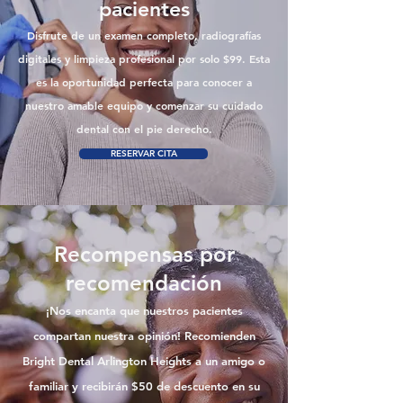
pacientes
Disfrute de un examen completo, radiografías
digitales y limpieza profesional por solo $99. Esta
es la oportunidad perfecta para conocer a
nuestro amable equipo y comenzar su cuidado
dental con el pie derecho.
RESERVAR CITA
Recompensas por
recomendación
¡Nos encanta que nuestros pacientes
compartan nuestra opinión! Recomienden
Bright Dental Arlington Heights a un amigo o
familiar y recibirán $50 de descuento en su