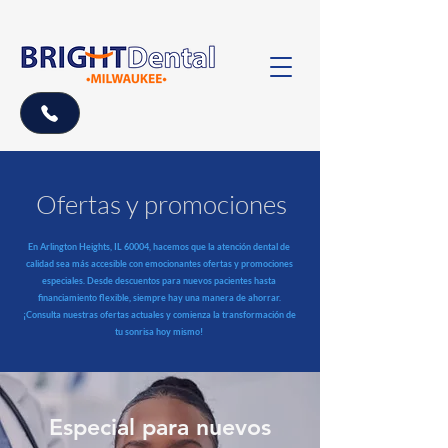
Ofertas y promociones
En Arlington Heights, IL 60004, hacemos que la atención dental de
calidad sea más accesible con emocionantes ofertas y promociones
especiales. Desde descuentos para nuevos pacientes hasta
financiamiento flexible, siempre hay una manera de ahorrar.
¡Consulta nuestras ofertas actuales y comienza la transformación de
tu sonrisa hoy mismo!
Especial para nuevos